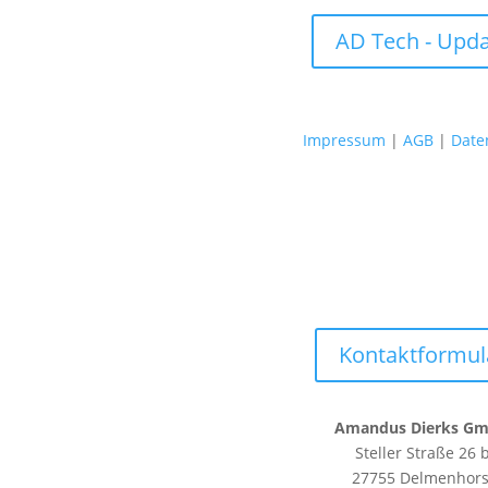
AD Tech - Upd
Impressum
|
AGB
|
Date
Kontaktformul
Amandus Dierks G
Steller Straße 26 
27755 Delmenhors