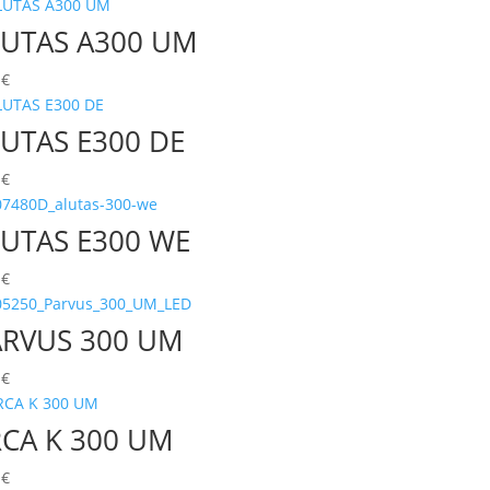
aufsteigend
UTAS A300 UM
0
€
UTAS E300 DE
0
€
UTAS E300 WE
0
€
ARVUS 300 UM
0
€
CA K 300 UM
0
€