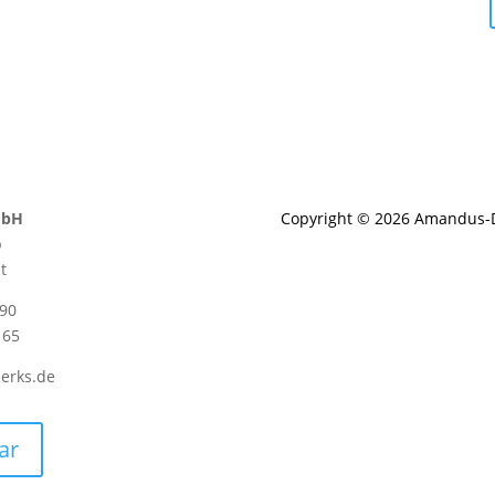
mbH
Copyright © 2026 Amandus-
b
t
 90
 65
erks.de
ar