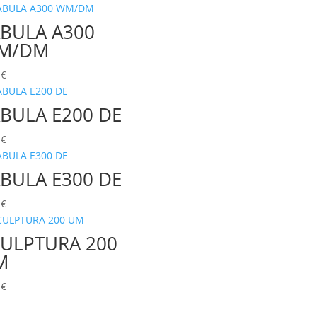
BULA A300
M/DM
0
€
BULA E200 DE
0
€
BULA E300 DE
0
€
CULPTURA 200
M
0
€